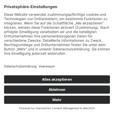
Die Praxis von Dr. Ursula Jasper kreierten wir den Namen zum
Standort und das passende Logo. Gewünscht wurde ein straffer
One-Pager als Webauftritt.
Übersicht
Website
Zurück
Weiter
synergeto GmbH
Maikottenweg 176 / 48155 Münster
Fon
0251 3999385
Diese E-Mail-Adresse ist vor Spambots geschützt! Zur Anzeige
muss JavaScript eingeschaltet sein.
Impressum
Datenschutz
© Copyright
2026 / synergeto GmbH
/
Alle Rechte vorbehalten