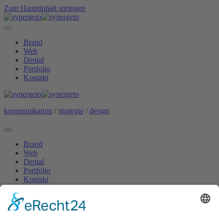
Zum Hauptinhalt springen
Brand
Web
Dental
Portfolio
Kontakt
kommunikation
/
strategie
/
design
Brand
Web
Dental
Portfolio
Kontakt
/
/
Dr. Ursula Jasper in Rheine